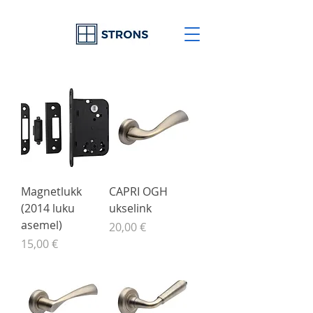
Magnetlukk
CAPRI OGH
(2014 luku
ukselink
asemel)
Price
20,00 €
Price
15,00 €