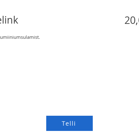
link
20,
alumiiniumsulamist.
Telli