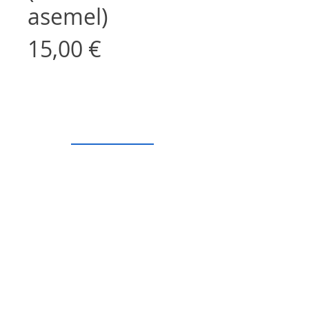
asemel)
Price
15,00 €
Telli
Privaatsuspoliitika