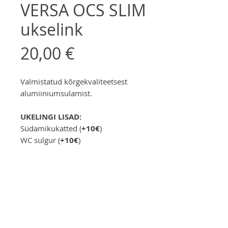
VERSA OCS SLIM
ukselink
Price
20,00 €
Valmistatud kõrgekvaliteetsest
alumiiniumsulamist.
UKELINGI LISAD:
Südamikukatted (
+10€
)
WC sulgur (
+10€
)
Telli