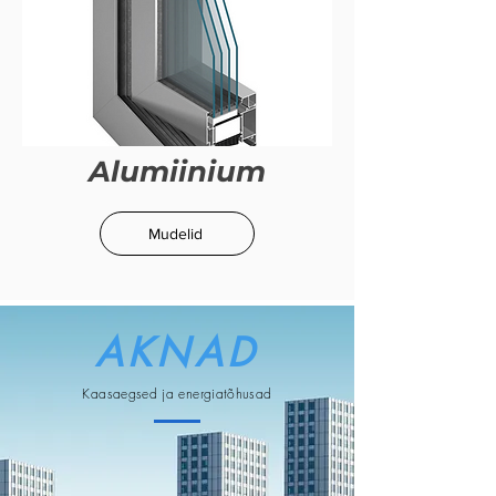
Alumiinium
Mudelid
AKNAD
Kaasaegsed ja energiatõhusad