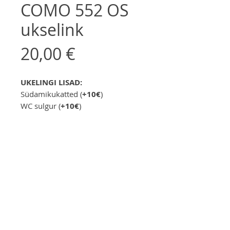
COMO 552 OS
ukselink
Price
20,00 €
UKELINGI LISAD:
Südamikukatted (
+10€
)
WC sulgur (
+10€
)
Telli