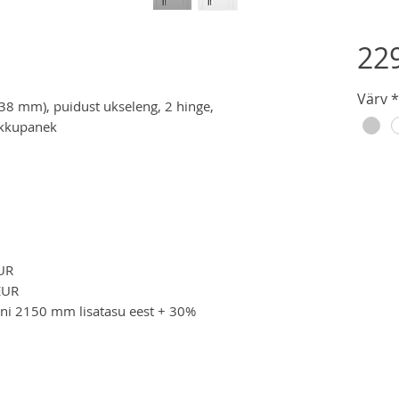
229
Värv
*
38 mm), puidust ukseleng, 2 hinge,
okkupanek
UR
EUR
ni 2150 mm lisatasu eest + 30%