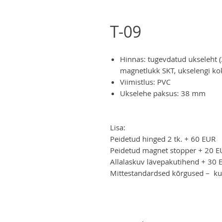
T-09
Hinnas: tugevdatud ukseleht (
magnetlukk SKT, ukselengi k
Viimistlus: PVC
Ukselehe paksus: 38 mm
Lisa:
Peidetud hinged 2 tk. + 60 EUR
Peidetud magnet stopper + 20 E
Allalaskuv lävepakutihend + 30 
Mittestandardsed kõrgused – ku