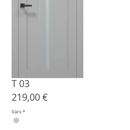
T 03
Price
219,00 €
Värv
*