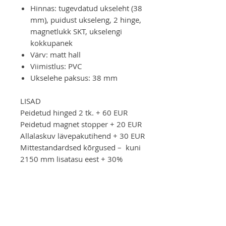
Hinnas: tugevdatud ukseleht (38
mm), puidust ukseleng, 2 hinge,
magnetlukk SKT, ukselengi
kokkupanek
Värv: matt hall
Viimistlus: PVC
Ukselehe paksus: 38 mm
LISAD
Peidetud hinged 2 tk. + 60 EUR
Peidetud magnet stopper + 20 EUR
Allalaskuv lävepakutihend + 30 EUR
Mittestandardsed kõrgused – kuni
2150 mm lisatasu eest + 30%
Suurus lengiga:
670x2042x80