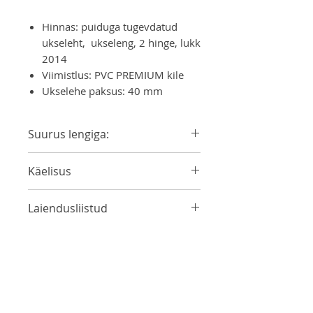
Hinnas: puiduga tugevdatud
ukseleht, ukseleng, 2 hinge, lukk
2014
Viimistlus: PVC PREMIUM kile
Ukselehe paksus: 40 mm
Suurus lengiga:
654x2040x80
Käelisus
754x2040x80
854x2040x80
Vasak/Parem
Laiendusliistud
954x2040x80
PVC 100x2100-2,5tk
(25€)
Piirdeliistud
PVC 200x2100-2,5tk
(50€)
PVC 70x2150-2,5tk
(25€)
Lävepakud
606x80 lakitud tamm
(20€)