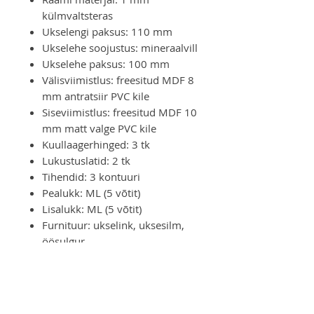
külmvaltsteras
Ukselengi paksus: 110 mm
Ukselehe soojustus: mineraalvill
Ukselehe paksus: 100 mm
Välisviimistlus: freesitud MDF 8
mm antratsiir PVC kile
Siseviimistlus: freesitud MDF 10
mm matt valge PVC kile
Kuullaagerhinged: 3 tk
Lukustuslatid: 2 tk
Tihendid: 3 kontuuri
Pealukk: ML (5 võtit)
Lisalukk: ML (5 võtit)
Furnituur: ukselink, uksesilm,
öösulgur
NB! Ei sobi kasutamiseks
välistingimustesse