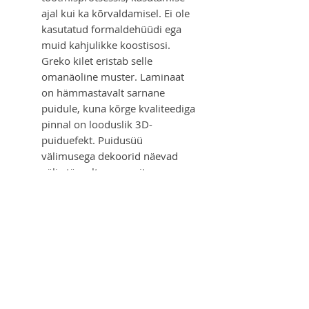
ajal kui ka kõrvaldamisel. Ei ole
kasutatud formaldehüüdi ega
muid kahjulikke koostisosi.
Greko kilet eristab selle
omanäoline muster. Laminaat
on hämmastavalt sarnane
puidule, kuna kõrge kvaliteediga
pinnal on looduslik 3D-
puiduefekt. Puidusüü
välimusega dekoorid näevad
välja täpselt nagu puit.
Paksus: 40 mm
Suurus lengiga:
698x2065x90
Käelisus:
798x2065x90
898x2065x90
Vasak/Parem
Laiendusliistud