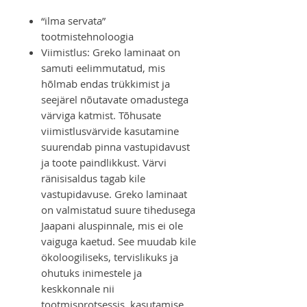
“ilma servata”
tootmistehnoloogia
Viimistlus: Greko laminaat on
samuti eelimmutatud, mis
hõlmab endas trükkimist ja
seejärel nõutavate omadustega
värviga katmist. Tõhusate
viimistlusvärvide kasutamine
suurendab pinna vastupidavust
ja toote paindlikkust. Värvi
ränisisaldus tagab kile
vastupidavuse. Greko laminaat
on valmistatud suure tihedusega
Jaapani aluspinnale, mis ei ole
vaiguga kaetud. See muudab kile
ökoloogiliseks, tervislikuks ja
ohutuks inimestele ja
keskkonnale nii
tootmisprotsessis, kasutamise