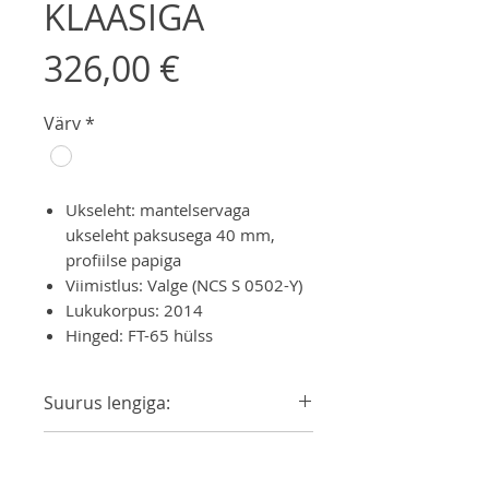
KLAASIGA
Price
326,00 €
Värv
*
Ukseleht: mantelservaga
ukseleht paksusega 40 mm,
profiilse papiga
Viimistlus: Valge (NCS S 0502-Y)
Lukukorpus: 2014
Hinged: FT-65 hülss
Suurus lengiga:
690x2090
Käelisus
790x2090