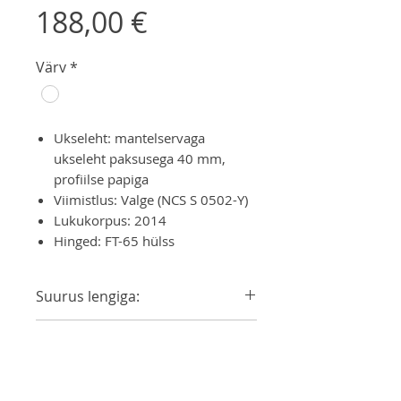
Price
188,00 €
Värv
*
Ukseleht: mantelservaga
ukseleht paksusega 40 mm,
profiilse papiga
Viimistlus: Valge (NCS S 0502-Y)
Lukukorpus: 2014
Hinged: FT-65 hülss
Suurus lengiga:
690x2090
Käelisus
790x2090
890x2090
Vasak/Parem
Piirdeliistud
990x2090