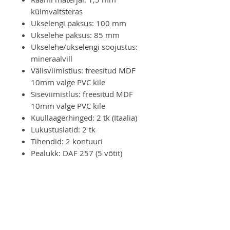
külmvaltsteras
Ukselengi paksus: 100 mm
Ukselehe paksus: 85 mm
Ukselehe/ukselengi soojustus:
mineraalvill
Välisviimistlus: freesitud MDF
10mm valge PVC kile
Siseviimistlus: freesitud MDF
10mm valge PVC kile
Kuullaagerhinged: 2 tk (Itaalia)
Lukustuslatid: 2 tk
Tihendid: 2 kontuuri
Pealukk: DAF 257 (5 võtit)
Lisalukk: DAF 252 (5 võtit)
Furnituur: ukselink, uksesilm
NB! Ei sobi kasutamiseks
välistingimustesse