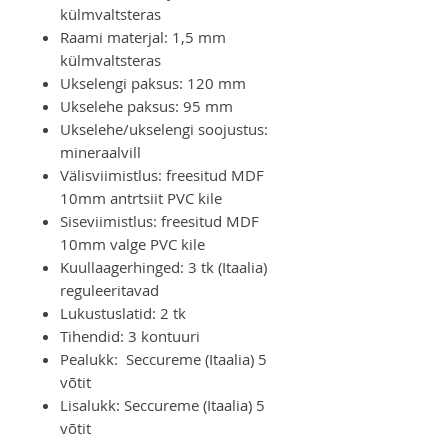
külmvaltsteras
Raami materjal: 1,5 mm
külmvaltsteras
Ukselengi paksus: 120 mm
Ukselehe paksus: 95 mm
Ukselehe/ukselengi soojustus:
mineraalvill
Välisviimistlus: freesitud MDF
10mm antrtsiit PVC kile
Siseviimistlus: freesitud MDF
10mm valge PVC kile
Kuullaagerhinged: 3 tk (Itaalia)
reguleeritavad
Lukustuslatid: 2 tk
Tihendid: 3 kontuuri
Pealukk: Seccureme (Itaalia) 5
võtit
Lisalukk: Seccureme (Itaalia) 5
võtit