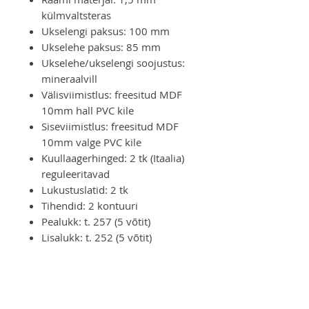
külmvaltsteras
Ukselengi paksus: 100 mm
Ukselehe paksus: 85 mm
Ukselehe/ukselengi soojustus:
mineraalvill
Välisviimistlus: freesitud MDF
10mm hall PVC kile
Siseviimistlus: freesitud MDF
10mm valge PVC kile
Kuullaagerhinged: 2 tk (Itaalia)
reguleeritavad
Lukustuslatid: 2 tk
Tihendid: 2 kontuuri
Pealukk: t. 257 (5 võtit)
Lisalukk: t. 252 (5 võtit)
Furnituur: ukselink, uksesilm
NB! Ei sobi kasutamiseks
välistingimustesse