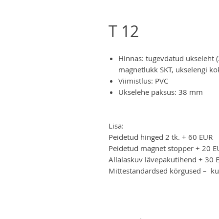
T 12
Hinnas: tugevdatud ukseleht (
magnetlukk SKT, ukselengi k
Viimistlus: PVC
Ukselehe paksus: 38 mm
Lisa:
Peidetud hinged 2 tk. + 60 EUR
Peidetud magnet stopper + 20 E
Allalaskuv lävepakutihend + 30 
Mittestandardsed kõrgused – ku