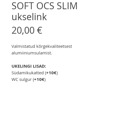
SOFT OCS SLIM
ukselink
Цена
20,00 €
Valmistatud kõrgekvaliteetsest
alumiiniumsulamist.
UKELINGI LISAD:
Südamikukatted (
+10€
)
WC sulgur (
+10€
)
Заказать