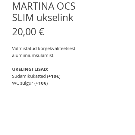
MARTINA OCS
SLIM ukselink
Цена
20,00 €
Valmistatud kõrgekvaliteetsest
alumiiniumsulamist.
UKELINGI LISAD:
Südamikukatted (
+10€
)
WC sulgur (
+10€
)
Заказать