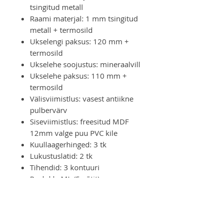
tsingitud metall
Raami materjal: 1 mm tsingitud
metall + termosild
Ukselengi paksus: 120 mm +
termosild
Ukselehe soojustus: mineraalvill
Ukselehe paksus: 110 mm +
termosild
Välisviimistlus: vasest antiikne
pulbervärv
Siseviimistlus: freesitud MDF
12mm valge puu PVC kile
Kuullaagerhinged: 3 tk
Lukustuslatid: 2 tk
Tihendid: 3 kontuuri
Pealukk: ML (5 võtit)
Lisalukk: ML (5 võtit)
Furnituur: ukselink, öösulgur