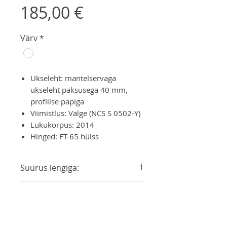
Цена
185,00 €
Värv
*
Ukseleht: mantelservaga
ukseleht paksusega 40 mm,
profiilse papiga
Viimistlus: Valge (NCS S 0502-Y)
Lukukorpus: 2014
Hinged: FT-65 hülss
Suurus lengiga:
690x2090
Käelisus
790x2090
890x2090
Vasak/Parem
Piirdeliistud
990x2090